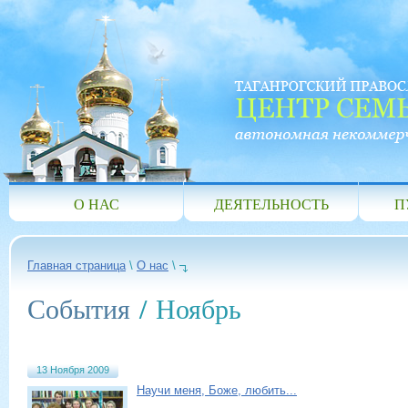
О НАС
ДЕЯТЕЛЬНОСТЬ
П
Главная страница
\
О нас
\
События
/ Ноябрь
13 Ноября 2009
Научи меня, Боже, любить...