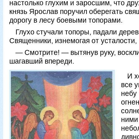
настолько глухим и заросшим, что др
князь Ярослав поручил оберегать свя
дорогу в лесу боевыми топорами.
Глухо стучали топоры, падали дерев
Священники, изнемогая от усталости,
— Смотрите! — вытянув руку, воскл
шагавший впереди.
И х
все 
небу
огнен
солн
ними
небо
дивн