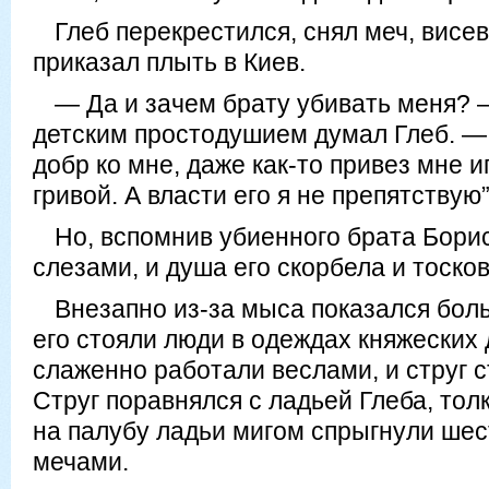
Глеб перекрестился, снял меч, висев
приказал плыть в Киев.
— Да и зачем брату убивать меня? 
детским простодушием думал Глеб. — 
добр ко мне, даже как-то привез мне и
гривой. А власти его я не препятствую”
Но, вспомнив убиенного брата Борис
слезами, и душа его скорбела и тоско
Внезапно из-за мыса показался боль
его стояли люди в одеждах княжеских
слаженно работали веслами, и струг с
Струг поравнялся с ладьей Глеба, тол
на палубу ладьи мигом спрыгнули шес
мечами.