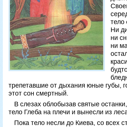
Своег
сере
тело 
Ни ди
ни сн
ни м
оста
крас
будто
блед
трепетавшие от дыхания юные губы, го
этот сон смертный.
В слезах облобызав святые останки
тело Глеба на плечи и вынесли из леса
Пока тело несли до Киева, со всех 