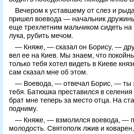
Вечером к уставшему от слез и рыд
пришел воевода — начальник дружин
еще трехлетним мальчиком сидеть на 
лука, рубить мечом.
— Княже, — сказал он Борису, — дру
вел ее на Киев. Мы знаем, что покойн
только тебя хотел видеть в Киеве кня
сам сказал мне об этом.
— Воевода, — отвечал Борис, — ты 
тебя. Батюшка преставился в селени
брат мне теперь за место отца. На ст
подниму.
— Княже, — взмолился воевода, — 
молодость. Святополк лжив и коварен, 