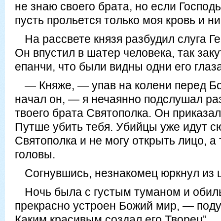
не знаю своего брата, но если Господ
пусть прольется только моя кровь и ни
На рассвете князя разбудил слуга Ге
Он впустил в шатер человека, так зак
епанчи, что были видны одни его глаза
— Княже, — упав на колени перед Б
начал он, — я нечаянно подслушал ра
твоего брата Святополка. Он приказа
Путше убить тебя. Убийцы уже идут с
Святополка и не могу открыть лицо, а 
головы.
Согнувшись, незнакомец юркнул из 
Ночь была с густым туманом и обиль
прекрасно устроен Божий мир, — под
Каким красивым создал его Творец”.