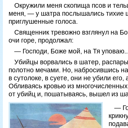
Окружили меня скопища псов и тель
меня, — у шатра послышались тихие ш
приглушенные голоса.
Священник тревожно взглянул на Бор
очи горе, продолжал:
— Господи, Боже мой, на Тя уповаю..
Убийцы ворвались в шатер, распар
полотно мечами. Но, набросившись на 
в сутолоке, в суете, они не убили его,
Обливаясь кровью из многочисленных
от убийц и, пошатываясь, вышел из ша
— Го
крикну
подав