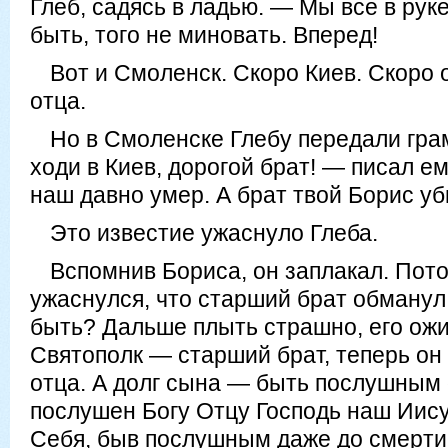
Глеб, садясь в ладью. — Мы все в рук
быть, того не миновать. Вперед!
Вот и Смоленск. Скоро Киев. Скоро 
отца.
Но в Смоленске Глебу передали гра
ходи в Киев, дорогой брат! — писал е
наш давно умер. А брат твой Борис уб
Это известие ужаснуло Глеба.
Вспомнив Бориса, он заплакал. Пот
ужаснулся, что старший брат обманул 
быть? Дальше плыть страшно, его ожи
Святополк — старший брат, теперь он
отца. А долг сына — быть послушным 
послушен Богу Отцу Господь наш Иис
Себя, быв послушным даже до смерти,