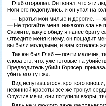
Глеб оторопел. Он понял, что эти лю
Ноги его подогнулись, и он упал на ко
— Братья мои милые и дорогие, — ж
— Не трогайте меня, никакого зла не 
Скажите, какую обиду я нанес брату 
Отведите меня к нему, он пощадит мен
вы были молодыми, и вам хотелось жи
Так юн был Глеб — почти мальчик, т
слова его, что, уже готовые на убийс
Предводитель убийц Горясер, приказа
убить его тут же.
Вид испугавшегося, кроткого юноши,
невинной красоты все же тронул серд
Опустив мечи, они потупили взоры, тя
Ведь не у каждого даже закоренелог