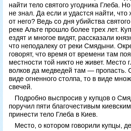
найти тело святого угодника Глеба. Но 
не знал. Да если и удастся найти, что
от него? Ведь со дня убийства святого
реке Альте прошло более трех лет. Ку
ездят и многое видят, рассказали кня
что неподалеку от реки Смядыни. Ок
говорят, что время от времени там поя
местности той никто не живет. Место 
волков да медведей там — пропасть. С
виде огненного столпа, то в виде мн
свечей.
Подробно выспросив у купцов о См
поручил пяти благочестивым киевски
принести тело Глеба в Киев.
Место, о котором говорили купцы, д