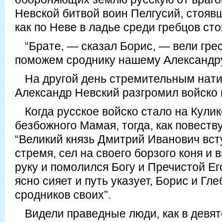
Невской битвой воин Пелгусий, стоявш
как по Неве в ладье среди гребцов сто
“Брате, — сказал Борис, — вели грес
поможем сроднику нашему Александру
На другой день стремительным нати
Александр Невский разгромил войско 
Когда русское войско стало на Кули
безбожного Мамая, тогда, как повеств
“Великий князь Дмитрий Иванович вст
стремя, сел на своего борзого коня и 
руку и помолился Богу и Пречистой Е
ясно сияет и путь указует, Борис и Гл
сродников своих”.
Видели праведные люди, как в девят