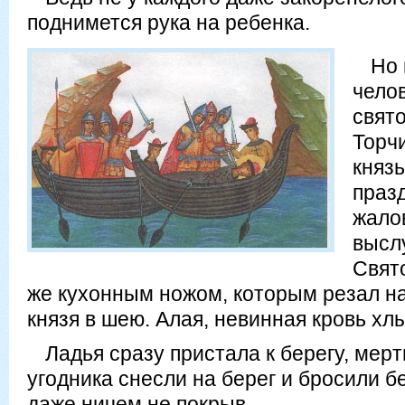
поднимется рука на ребенка.
Но
челов
свят
Торч
князь
праз
жало
высл
Свят
же кухонным ножом, которым резал на
князя в шею. Алая, невинная кровь хл
Ладья сразу пристала к берегу, мерт
угодника снесли на берег и бросили бе
даже ничем не покрыв.