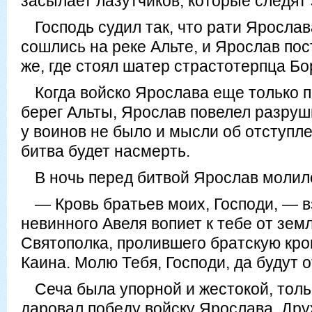
засылает лазутчиков, которые следят 
Господь судил так, что рати Яросла
сошлись на реке Альте, и Ярослав по
же, где стоял шатер страстотерпца Бо
Когда войско Ярослава еще только 
берег Альты, Ярослав повелел разруш
у воинов не было и мысли об отступле
битва будет насмерть.
В ночь перед битвой Ярослав молилс
— Кровь братьев моих, Господи, — в
невинного Авеля вопиет к тебе от зем
Святополка, пролившего братскую кров
Каина. Молю Тебя, Господи, да будут
Сеча была упорной и жестокой, толь
даровал победу войску Ярослава. Др