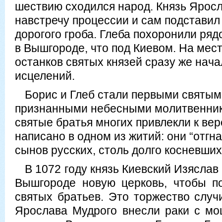
шествию сходился народ. Князь Ярос
навстречу процессии и сам подставил
дорогого гроба. Глеба похоронили ряд
в Вышгороде, что под Киевом. На мес
останков святых князей сразу же нача
исцелений.
Борис и Глеб стали первыми святым
признанными небесными молитвенни
святые братья многих привлекли к вер
написано в одном из житий: они “отгн
сынов русских, столь долго косневших
В 1072 году князь Киевский Изяслав
Вышгороде новую церковь, чтобы п
святых братьев. Это торжество случ
Ярослава Мудрого внесли раки с м