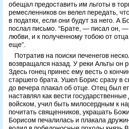
обещал предоставить им льготы в то
ремесленников он велел передать, чт
в податях, если они будут за него. А 
послал письмо. “Брате, — писал он, —
любви, и к полученному тобою от отц
еще”.
Потратив на поиски печенегов неско
возвращался назад. У реки Альты он р
Здесь гонец принес ему весть о кончи
старшего брата. Ушел Борис сразу в с
до вечера плакал об отце. Отец был е
наставлял как вести государственные 
войском, учил быть милосердным к на
почитать священников, украшать Божи
Борисом печалилась и плакала дружин
водил в победоносные походы князь 