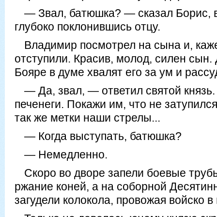
— Звал, батюшка? — сказал Борис, в
глубоко поклонившись отцу.
Владимир посмотрел на сына и, каже
отступили. Красив, молод, силен сын.
Бояре в думе хвалят его за ум и расс
— Да, звал, — ответил святой князь
печенеги. Покажи им, что не затупилс
так же метки наши стрелы...
— Когда выступать, батюшка?
— Немедленно.
Скоро во дворе запели боевые труб
ржание коней, а на соборной Десятин
загудели колокола, провожая войско в 