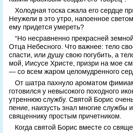
Холодная тоска сжала его сердце пр
Неужели в это утро, напоенное светом
ему придется умереть?
“Но несравненно прекрасней земной
Отца Небесного. Что важнее: тело сво
спасти, или душу свою погубить, а тел
мой, Иисусе Христе, призри на мое см
— со всем жаром целомудренного сер
От шатра пахнуло ароматом фимиам
готовился у невысокого походного ико
утреннюю службу. Святой Борис очен
пение, наизусть знал многие службы 
священнику простым причетником.
Когда святой Борис вместе со свяще