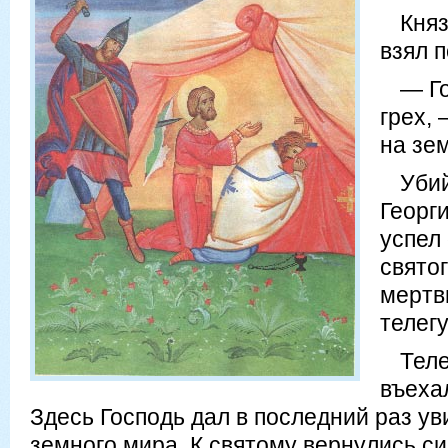
Княз
взял 
— Го
грех, 
на зе
Уби
Георг
успел
свято
мертв
телегу
Теле
въеха
Здесь Господь дал в последний раз ув
земного мира. К святому вернулись си