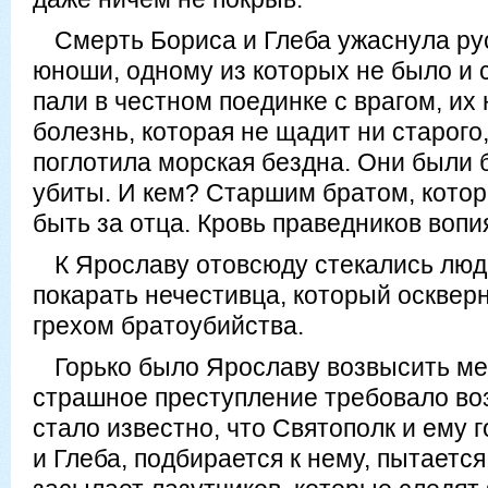
Смерть Бориса и Глеба ужаснула ру
юноши, одному из которых не было и 
пали в честном поединке с врагом, их
болезнь, которая не щадит ни старого,
поглотила морская бездна. Они были 
убиты. И кем? Старшим братом, кото
быть за отца. Кровь праведников воп
К Ярославу отовсюду стекались лю
покарать нечестивца, который осквер
грехом братоубийства.
Горько было Ярославу возвысить меч
страшное преступление требовало во
стало известно, что Святополк и ему 
и Глеба, подбирается к нему, пытается