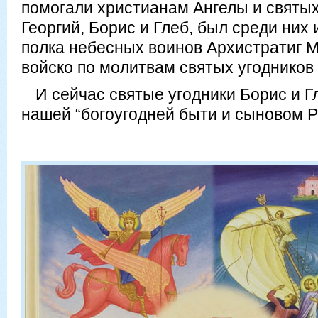
помогали христианам Ангелы и святых
Георгий, Борис и Глеб, был среди них
полка небесных воинов Архистратиг М
войско по молитвам святых угодников
И сейчас святые угодники Борис и Г
нашей “богоугодней быти и сыновом Р