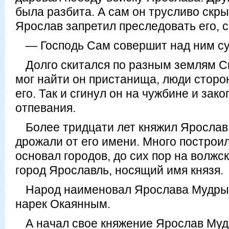
была разбита. А сам он трусливо скры
Ярослав запретил преследовать его, с
— Господь Сам совершит над ним су
Долго скитался по разным землям С
мог найти он пристанища, люди сторо
его. Так и сгинул он на чужбине и зак
отпевания.
Более тридцати лет княжил Ярослав 
дрожали от его имени. Много построи
основал городов, до сих пор на волжс
город Ярославль, носящий имя князя.
Народ наименовал Ярослава Мудры
нарек Окаянным.
А начал свое княжение Ярослав Муд