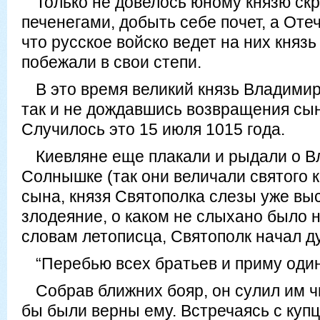
Только не довелось юному князю скр
печенегами, добыть себе почет, а Отеч
что русское войско ведет на них князь
побежали в свои степи.
В это время великий князь Владимир
так и не дождавшись возвращения сын
Случилось это 15 июля 1015 года.
Киевляне еще плакали и рыдали о 
Солнышке (так они величали святого к
сына, князя Святополка слезы уже вы
злодеяние, о каком не слыхано было н
словам летописца, Святополк начал д
“Перебью всех братьев и приму один
Собрав ближних бояр, он сулил им ч
бы были верны ему. Встречаясь с куп